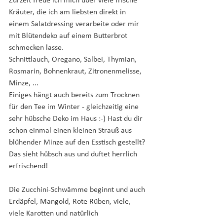
Zurzeit freue ich mich über viele frische 
Kräuter, die ich am liebsten direkt in 
einem Salatdressing verarbeite oder mir 
mit Blütendeko auf einem Butterbrot 
schmecken lasse. 
Schnittlauch, Oregano, Salbei, Thymian, 
Rosmarin, Bohnenkraut, Zitronenmelisse, 
Minze, ... 
Einiges hängt auch bereits zum Trocknen 
für den Tee im Winter - gleichzeitig eine 
sehr hübsche Deko im Haus :-) Hast du dir 
schon einmal einen kleinen Strauß aus 
blühender Minze auf den Esstisch gestellt? 
Das sieht hübsch aus und duftet herrlich 
erfrischend!
Die Zucchini-Schwämme beginnt und auch 
Erdäpfel, Mangold, Rote Rüben, viele, 
viele Karotten und natürlich 